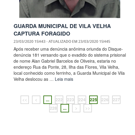
GUARDA MUNICIPAL DE VILA VELHA
CAPTURA FORAGIDO
23/03/2020 15H43
- ATUALIZADO EM
23/03/2020 15H45
Após receber uma denúncia anônima oriunda do Disque-
denúncia 181 versando que o evadido do sistema prisional
de nome Alan Gabriel Barcelos de Oliveira, estaria no
endereço Rua da Ponte, 28, Ilha das Flores, Vila Velha,
local conhecido como ferrinho, a Guarda Municipal de Vila
Velha deslocou as …
Leia mais
<<
<
...
222
223
224
225
226
227
228
...
>
>>