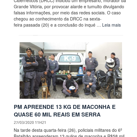
Cibernéticos (DRCC) indiciou um empresário, morador da
Grande Vitória, por provocar alarde e tumulto divulgando
falsas informações, por meio das redes sociais. O caso
chegou ao conhecimento da DRCC na sexta-
feira passada (20) e a conclusão do inqué …
Leia mais
PM APREENDE 13 KG DE MACONHA E
QUASE 60 MIL REAIS EM SERRA
27/03/2020 11H21
Na tarde desta quarta-feira (26), policiais militares do 6º
Batalhão apreenderam 13 quilos de maconha e R$58 mil