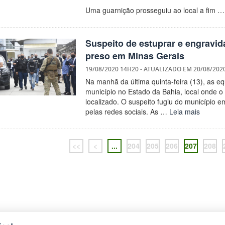
Uma guarnição prosseguiu ao local a fim 
Suspeito de estuprar e engravid
preso em Minas Gerais
19/08/2020 14H20
- ATUALIZADO EM
20/08/202
Na manhã da última quinta-feira (13), as 
município no Estado da Bahia, local onde o 
localizado. O suspeito fugiu do município 
pelas redes sociais. As …
Leia mais
<<
<
...
204
205
206
207
208