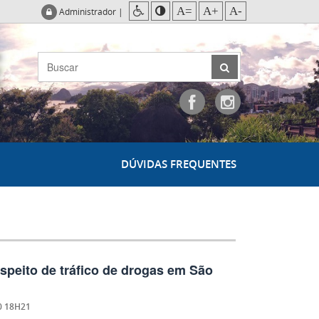
A=
A+
A-
Administrador
|
DÚVIDAS FREQUENTES
uspeito de tráfico de drogas em São
0 18H21