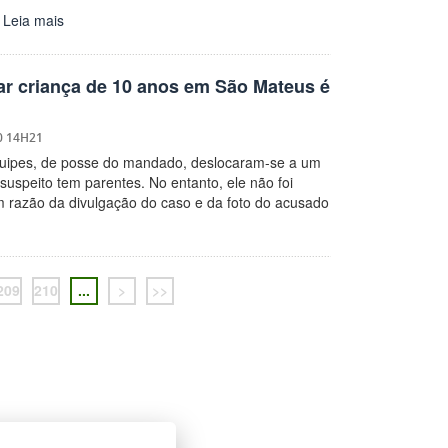
…
Leia mais
ar criança de 10 anos em São Mateus é
0 14H21
equipes, de posse do mandado, deslocaram-se a um
suspeito tem parentes. No entanto, ele não foi
em razão da divulgação do caso e da foto do acusado
209
210
...
>
>>