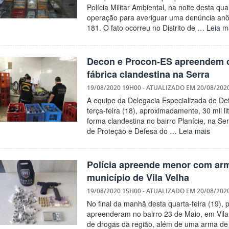
Polícia Militar Ambiental, na noite desta qu
operação para averiguar uma denúncia an
181. O fato ocorreu no Distrito de …
Leia m
Decon e Procon-ES apreendem ce
fábrica clandestina na Serra
19/08/2020 19H00
- ATUALIZADO EM
20/08/202
A equipe da Delegacia Especializada de D
terça-feira (18), aproximadamente, 30 mil 
forma clandestina no bairro Planície, na Ser
de Proteção e Defesa do …
Leia mais
Polícia apreende menor com arm
município de Vila Velha
19/08/2020 15H00
- ATUALIZADO EM
20/08/202
No final da manhã desta quarta-feira (19), 
apreenderam no bairro 23 de Maio, em Vila
de drogas da região, além de uma arma de 