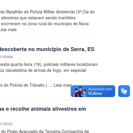
o Batalhão de Polícia Militar Ambiental (3ª Cia do
silvestres que estavam sendo mantidos
s ocorreram na zona rural do município de Nova
Leia mais
descoberta no município de Serra, ES
0 15H44
ta quarta-feira (19), policiais militares localizaram
ica clandestina de armas de fogo, em especial
o de Polícia de Trânsito ( …
Leia mais
s e recolhe animais silvestres em
0 13H37
res do Posto Avançado da Terceira Companhia de