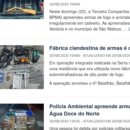
24/08/2020 16H09
Neste domingo (23), a Terceira Companhia d
BPMA) apreendeu armas de fogo e animais 
irregularmente em cativeiro. As apreensõe
Venécia e no município de São Mateus. …
Fábrica clandestina de armas é 
20/08/2020 15H00
- ATUALIZADO EM
20/08/202
Em operação integrada realizada na Serra nes
uma residência que era utilizada como fábr
submetralhadoras de alto poder de fogo.
A operação envolveu o 6º Batalhão, Batalhã
Polícia Ambiental apreende arma
Água Doce do Norte
20/08/2020 13H35
- ATUALIZADO EM
20/08/202
Uma pessoa foi detida por policiais milita