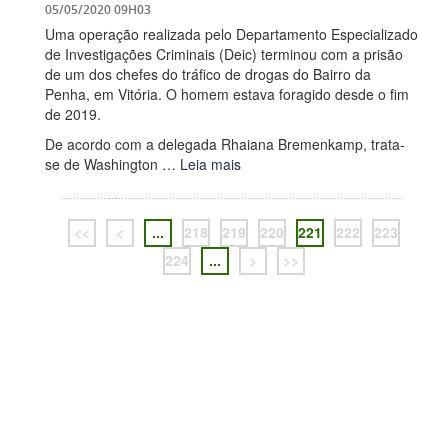
05/05/2020 09H03
Uma operação realizada pelo Departamento Especializado
de Investigações Criminais (Deic) terminou com a prisão
de um dos chefes do tráfico de drogas do Bairro da
Penha, em Vitória. O homem estava foragido desde o fim
de 2019.
De acordo com a delegada Rhaiana Bremenkamp, trata-
se de Washington …
Leia mais
<<
<
...
218
219
220
221
222
223
224
...
>
>>