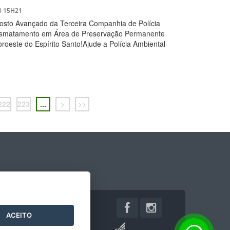
0 15H21
 Posto Avançado da Terceira Companhia de Polícia
desmatamento em Área de Preservação Permanente
noroeste do Espírito Santo!Ajude a Polícia Ambiental
222
223
...
>
>>
ACEITO