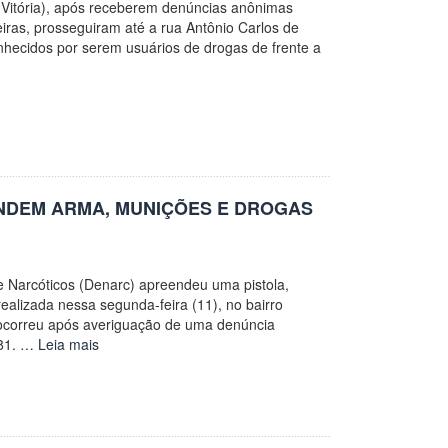
e (Vitória), após receberem denúncias anônimas
eiras, prosseguiram até a rua Antônio Carlos de
nhecidos por serem usuários de drogas de frente a
ENDEM ARMA, MUNIÇÕES E DROGAS
 Narcóticos (Denarc) apreendeu uma pistola,
alizada nessa segunda-feira (11), no bairro
 ocorreu após averiguação de uma denúncia
181. …
Leia mais