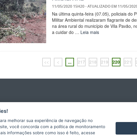
11/05/2020 15H20
- ATUALIZADO EM
11/05/202
Na última quinta-feira (07.05), policiais do
Militar Ambiental realizaram flagrante de 
na área rural do município de Vila Pavão, 
a cuidar do …
Leia mais
<<
<
...
217
218
219
220
221
es!
ara melhorar sua experiência de navegação no
te site, você concorda com a política de monitoramento
DISQUE-DENÚNCIA DO ESTADO DO ESPÍRITO SANTO
mais informações sobre como isso é feito, acesse
Secretaria de Estado da Segurança Pública e Defesa