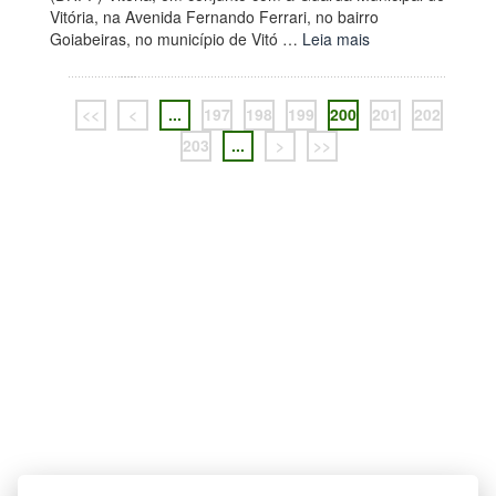
Vitória, na Avenida Fernando Ferrari, no bairro
Goiabeiras, no município de Vitó …
Leia mais
<<
<
...
197
198
199
200
201
202
203
...
>
>>