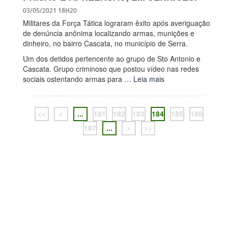
03/05/2021 18H20
Militares da Força Tática lograram êxito após averiguação
de denúncia anônima localizando armas, munições e
dinheiro, no bairro Cascata, no município de Serra.
Um dos detidos pertencente ao grupo de Sto Antonio e
Cascata. Grupo criminoso que postou vídeo nas redes
sociais ostentando armas para …
Leia mais
<<
<
...
181
182
183
184
185
186
187
...
>
>>