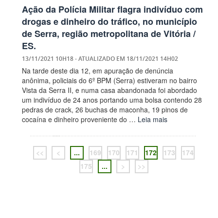
Ação da Polícia Militar flagra indivíduo com
drogas e dinheiro do tráfico, no município
de Serra, região metropolitana de Vitória /
ES.
13/11/2021 10H18
- ATUALIZADO EM
18/11/2021 14H02
Na tarde deste dia 12, em apuração de denúncia
anônima, policiais do 6º BPM (Serra) estiveram no bairro
Vista da Serra II, e numa casa abandonada foi abordado
um indivíduo de 24 anos portando uma bolsa contendo 28
pedras de crack, 26 buchas de maconha, 19 pinos de
cocaína e dinheiro proveniente do …
Leia mais
<<
<
...
169
170
171
172
173
174
175
...
>
>>