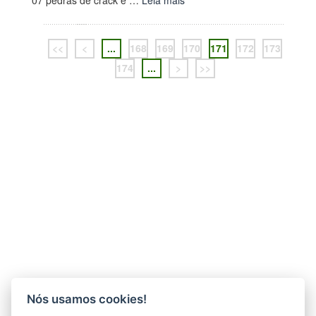
<<
<
...
168
169
170
171
172
173
174
...
>
>>
Nós usamos cookies!