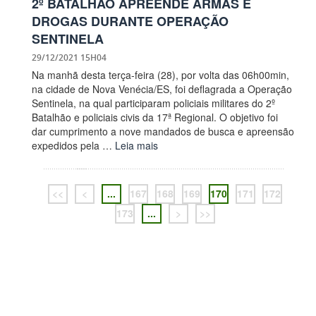
2º BATALHÃO APREENDE ARMAS E
DROGAS DURANTE OPERAÇÃO
SENTINELA
29/12/2021 15H04
Na manhã desta terça-feira (28), por volta das 06h00min,
na cidade de Nova Venécia/ES, foi deflagrada a Operação
Sentinela, na qual participaram policiais militares do 2º
Batalhão e policiais civis da 17ª Regional. O objetivo foi
dar cumprimento a nove mandados de busca e apreensão
expedidos pela …
Leia mais
<<
<
...
167
168
169
170
171
172
173
...
>
>>