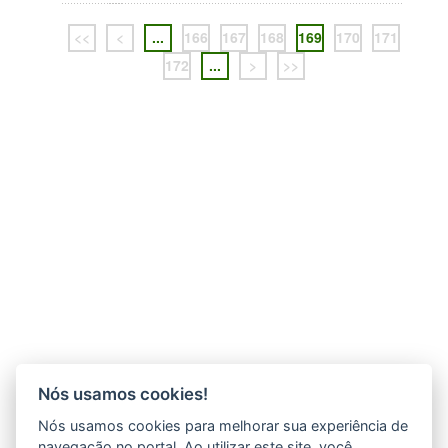
<<
<
...
166
167
168
169
170
171
172
...
>
>>
Nós usamos cookies!
Nós usamos cookies para melhorar sua experiência de
navegação no portal. Ao utilizar este site, você