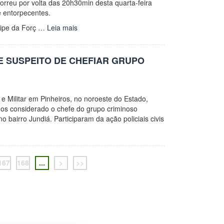
orreu por volta das 20h30min desta quarta-feira
e entorpecentes.
quipe da Forç …
Leia mais
 SUSPEITO DE CHEFIAR GRUPO
 e Militar em Pinheiros, no noroeste do Estado,
nos considerado o chefe do grupo criminoso
 bairro Jundiá. Participaram da ação policiais civis
167
168
...
>
>>