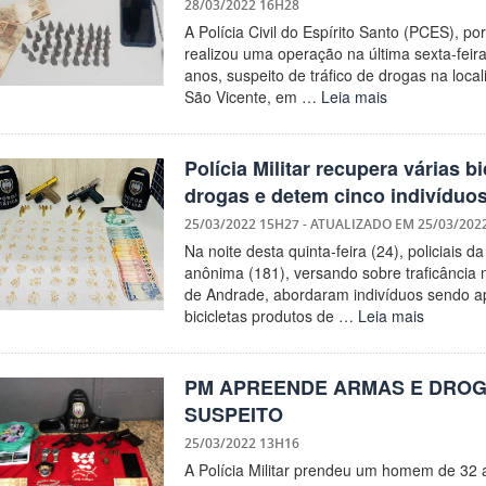
28/03/2022 16H28
A Polícia Civil do Espírito Santo (PCES), po
realizou uma operação na última sexta-fei
anos, suspeito de tráfico de drogas na loc
São Vicente, em …
Leia mais
Polícia Militar recupera várias b
drogas e detem cinco indivíduos
25/03/2022 15H27
- ATUALIZADO EM
25/03/202
Na noite desta quinta-feira (24), policiais
anônima (181), versando sobre traficância no
de Andrade, abordaram indivíduos sendo ap
bicicletas produtos de …
Leia mais
PM APREENDE ARMAS E DROG
SUSPEITO
25/03/2022 13H16
A Polícia Militar prendeu um homem de 32 a