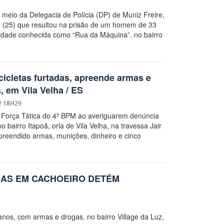
r meio da Delegacia de Polícia (DP) de Muniz Freire,
ra (25) que resultou na prisão de um homem de 33
alidade conhecida como “Rua da Máquina”, no bairro
icicletas furtadas, apreende armas e
, em Vila Velha / ES
2 18H29
 da Força Tática do 4º BPM ao averiguarem denúncia
 bairro Itapoã, orla de Vila Velha, na travessa Jair
reendido armas, munições, dinheiro e cinco
AS EM CACHOEIRO DETÉM
nos, com armas e drogas, no bairro Village da Luz,