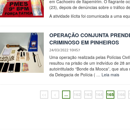
em Cachoeiro de Itapemirim. O flagrante oc
(23), depois de denúncias sobre o tráfico d
A atividade ilícita foi comunicada a uma e
OPERAÇÃO CONJUNTA PRENDE
CRIMINOSO EM PINHEIROS
24/03/2022 10H57
Uma operação realizada pelas Polícias Civil
resultou na prisão de um indivíduo de 28 a
autointitulado “Bonde da Mooca”, que atua no
da Delegacia de Polícia ( …
Leia mais
<<
<
...
162
163
164
165
166