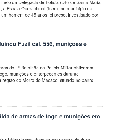
or meio da Delegacia de Polícia (DP) de Santa Maria
), a Escala Operacional (Iseo), no município de
, um homem de 45 anos foi preso, investigado por
uindo Fuzil cal. 556, munições e
itares do 1° Batalhão de Polícia Militar obtiveram
fogo, munições e entorpecentes durante
a região do Morro do Macaco, situado no bairro
dida de armas de fogo e munições em
ícia Militar logrou êxito na apreensão de duas