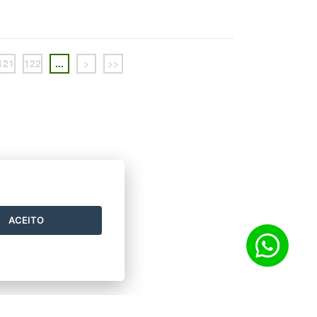
121
122
...
>
>>
ACEITO