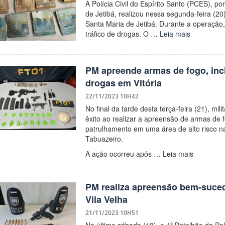
A Polícia Civil do Espírito Santo (PCES), p
de Jetibá, realizou nessa segunda-feira (20
Santa Maria de Jetibá. Durante a operação
tráfico de drogas. O …
Leia mais
PM apreende armas de fogo, incl
drogas em Vitória
22/11/2023 10H42
No final da tarde desta terça-feira (21), mil
êxito ao realizar a apreensão de armas de 
patrulhamento em uma área de alto risco n
Tabuazeiro.
A ação ocorreu após …
Leia mais
PM realiza apreensão bem-suce
Vila Velha
21/11/2023 10H51
No último sábado (18), o 4º Batalhão da Pol