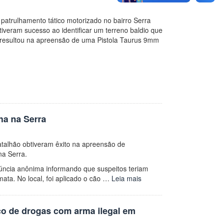
patrulhamento tático motorizado no bairro Serra
btiveram sucesso ao identificar um terreno baldio que
ão resultou na apreensão de uma Pistola Taurus 9mm
ha na Serra
Batalhão obtiveram êxito na apreensão de
na Serra.
úncia anônima informando que suspeitos teriam
ta. No local, foi aplicado o cão …
Leia mais
co de drogas com arma ilegal em