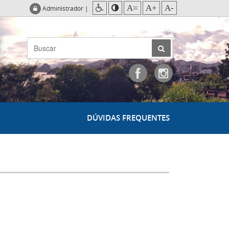
A=
A+
A-
Administrador
|
DÚVIDAS FREQUENTES