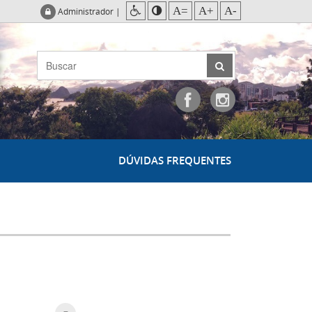
A=
A+
A-
Administrador
|
DÚVIDAS FREQUENTES