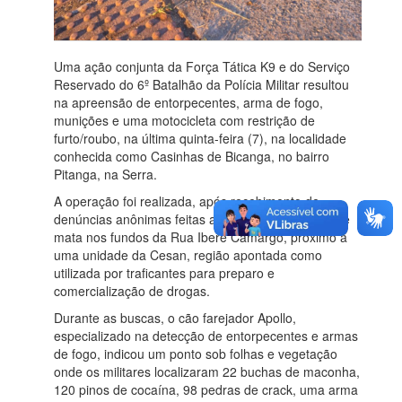
Uma ação conjunta da Força Tática K9 e do Serviço
Reservado do 6º Batalhão da Polícia Militar resultou
na apreensão de entorpecentes, arma de fogo,
munições e uma motocicleta com restrição de
furto/roubo, na última quinta-feira (7), na localidade
conhecida como Casinhas de Bicanga, no bairro
Pitanga, na Serra.
A operação foi realizada, após recebimento de
denúncias anônimas feitas ao 181, em uma área de
mata nos fundos da Rua Iberê Camargo, próximo a
uma unidade da Cesan, região apontada como
utilizada por traficantes para preparo e
comercialização de drogas.
Durante as buscas, o cão farejador Apollo,
especializado na detecção de entorpecentes e armas
de fogo, indicou um ponto sob folhas e vegetação
onde os militares localizaram 22 buchas de maconha,
120 pinos de cocaína, 98 pedras de crack, uma arma