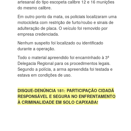
artesanal do tipo escopeta calibre 12 e 16 munições
do mesmo calibre.
Em outro ponto da mata, os policiais localizaram uma
motocicleta com restrição de furto/roubo e sinais de
adulteração de placa. O veículo foi removido por
empresa credenciada.
Nenhum suspeito foi localizado ou identificado
durante a operação.
Todo o material apreendido foi encaminhado à 3ª
Delegacia Regional para os procedimentos legais.
Segundo a polícia, a arma apreendida foi testada e
estava em condições de uso.
DISQUE-DENÚNCIA 181: PARTICIPAÇÃO CIDADÃ
RESPONSÁVEL E SEGURA NO ENFRENTAMENTO
À CRIMINALIDADE EM SOLO CAPIXABA!